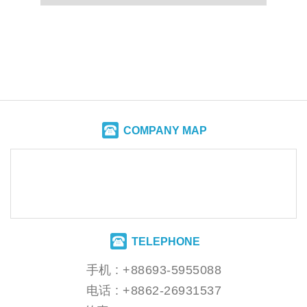
COMPANY MAP
TELEPHONE
手机 :
+88693-5955088
电话 :
+8862-26931537